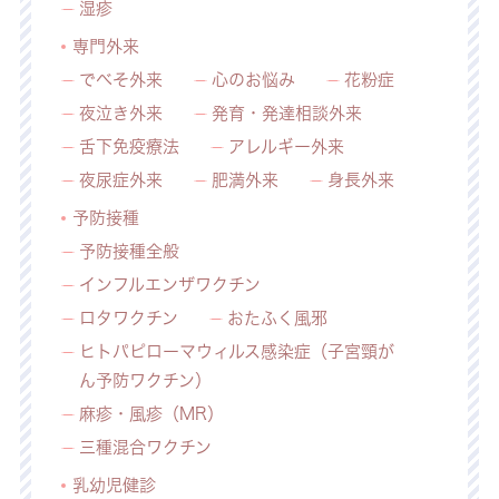
湿疹
専門外来
でべそ外来
心のお悩み
花粉症
夜泣き外来
発育・発達相談外来
舌下免疫療法
アレルギー外来
夜尿症外来
肥満外来
身長外来
予防接種
予防接種全般
インフルエンザワクチン
ロタワクチン
おたふく風邪
ヒトパピローマウィルス感染症（子宮頸が
ん予防ワクチン）
麻疹・風疹（MR）
三種混合ワクチン
乳幼児健診