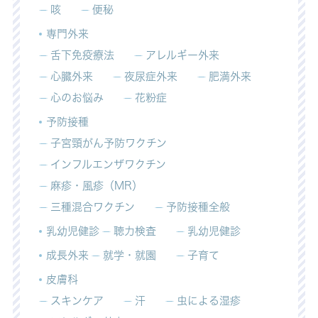
咳
便秘
専門外来
舌下免疫療法
アレルギー外来
心臓外来
夜尿症外来
肥満外来
心のお悩み
花粉症
予防接種
子宮頸がん予防ワクチン
インフルエンザワクチン
麻疹・風疹（MR）
三種混合ワクチン
予防接種全般
乳幼児健診
聴力検査
乳幼児健診
成長外来
就学・就園
子育て
皮膚科
スキンケア
汗
虫による湿疹