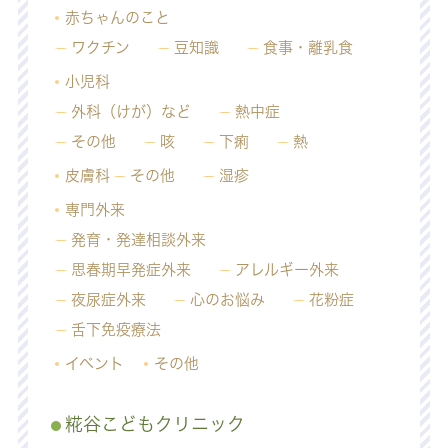
赤ちゃんのこと
ワクチン
豆知識
食事・離乳食
小児科
外科（けが）など
熱中症
その他
咳
下痢
熱
皮膚科
その他
湿疹
専門外来
発育・発達相談外来
思春期早発症外来
アレルギー外来
夜尿症外来
心のお悩み
花粉症
舌下免疫療法
イベント
その他
糀谷こどもクリニック