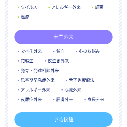
ウイルス
アレルギー外来
細菌
湿疹
専門外来
でべそ外来
貧血
心のお悩み
花粉症
夜泣き外来
発育・発達相談外来
思春期早発症外来
舌下免疫療法
アレルギー外来
心臓外来
夜尿症外来
肥満外来
身長外来
予防接種