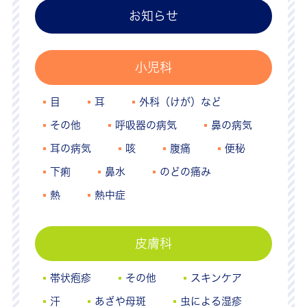
お知らせ
小児科
目
耳
外科（けが）など
その他
呼吸器の病気
鼻の病気
耳の病気
咳
腹痛
便秘
下痢
鼻水
のどの痛み
熱
熱中症
皮膚科
帯状疱疹
その他
スキンケア
汗
あざや母斑
虫による湿疹