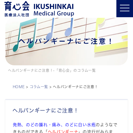
t
o
g
g
l
e
n
a
ヘルパンギーナにご注意！
v
i
g
a
t
i
o
ヘルパンギーナにご注意！-「育心会」のコラム一覧
n
HOME
>
コラム一覧
>
ヘルパンギーナにご注意！
ヘルパンギーナにご注意！
発熱、のどの腫れ・痛み、のどに白い水疱
のようなで
きものができる「
ヘルパンギーナ
」の流行がみらま