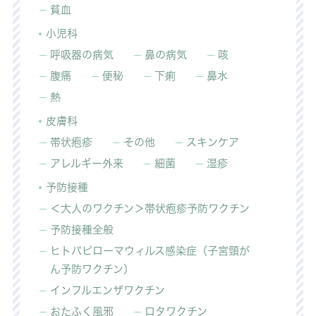
貧血
小児科
呼吸器の病気
鼻の病気
咳
腹痛
便秘
下痢
鼻水
熱
皮膚科
帯状疱疹
その他
スキンケア
アレルギー外来
細菌
湿疹
予防接種
＜大人のワクチン＞帯状疱疹予防ワクチン
予防接種全般
ヒトパピローマウィルス感染症（子宮頸が
ん予防ワクチン）
インフルエンザワクチン
おたふく風邪
ロタワクチン