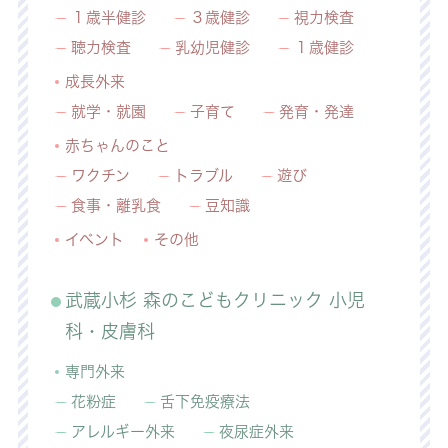
１歳半健診
３歳健診
視力検査
聴力検査
乳幼児健診
１歳健診
成長外来
就学・就園
子育て
発育・発達
赤ちゃんのこと
ワクチン
トラブル
遊び
食事・離乳食
豆知識
イベント
その他
武蔵小杉 森のこどもクリニック 小児
科・皮膚科
専門外来
花粉症
舌下免疫療法
アレルギー外来
夜尿症外来