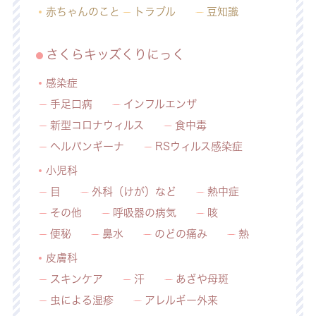
赤ちゃんのこと
トラブル
豆知識
さくらキッズくりにっく
感染症
手足口病
インフルエンザ
新型コロナウィルス
食中毒
ヘルパンギーナ
RSウィルス感染症
小児科
目
外科（けが）など
熱中症
その他
呼吸器の病気
咳
便秘
鼻水
のどの痛み
熱
皮膚科
スキンケア
汗
あざや母斑
虫による湿疹
アレルギー外来