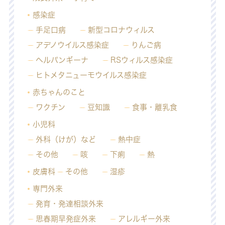
感染症
手足口病
新型コロナウィルス
アデノウイルス感染症
りんご病
ヘルパンギーナ
RSウィルス感染症
ヒトメタニューモウイルス感染症
赤ちゃんのこと
ワクチン
豆知識
食事・離乳食
小児科
外科（けが）など
熱中症
その他
咳
下痢
熱
皮膚科
その他
湿疹
専門外来
発育・発達相談外来
思春期早発症外来
アレルギー外来