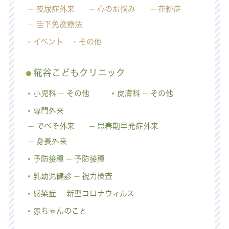
夜尿症外来
心のお悩み
花粉症
舌下免疫療法
イベント
その他
糀谷こどもクリニック
小児科
その他
皮膚科
その他
専門外来
でべそ外来
思春期早発症外来
身長外来
予防接種
予防接種
乳幼児健診
視力検査
感染症
新型コロナウィルス
赤ちゃんのこと