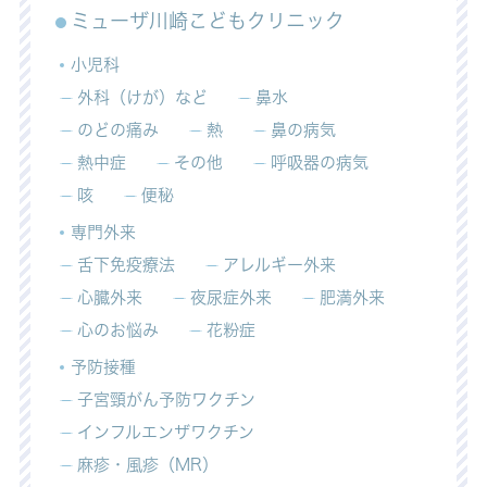
ミューザ川崎こどもクリニック
小児科
外科（けが）など
鼻水
のどの痛み
熱
鼻の病気
熱中症
その他
呼吸器の病気
咳
便秘
専門外来
舌下免疫療法
アレルギー外来
心臓外来
夜尿症外来
肥満外来
心のお悩み
花粉症
予防接種
子宮頸がん予防ワクチン
インフルエンザワクチン
麻疹・風疹（MR）