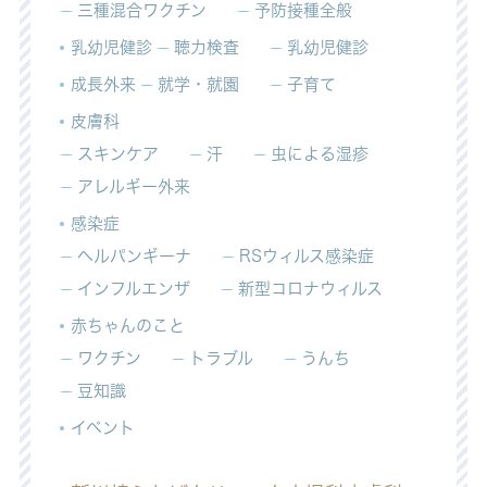
三種混合ワクチン
予防接種全般
乳幼児健診
聴力検査
乳幼児健診
成長外来
就学・就園
子育て
皮膚科
スキンケア
汗
虫による湿疹
アレルギー外来
感染症
ヘルパンギーナ
RSウィルス感染症
インフルエンザ
新型コロナウィルス
赤ちゃんのこと
ワクチン
トラブル
うんち
豆知識
イベント