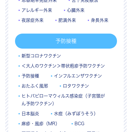
思春期早発症外来
舌下免疫療法
アレルギー外来
心臓外来
夜尿症外来
肥満外来
身長外来
予防接種
新型コロナワクチン
＜大人のワクチン＞帯状疱疹予防ワクチン
予防接種
インフルエンザワクチン
おたふく風邪
ロタワクチン
ヒトパピローマウィルス感染症（子宮頸が
ん予防ワクチン）
日本脳炎
水痘（みずぼうそう）
麻疹・風疹（MR）
BCG