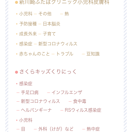
新川崎ふたばクリニック小児科皮膚科
小児科
その他
熱
予防接種
日本脳炎
成長外来
子育て
感染症
新型コロナウィルス
赤ちゃんのこと
トラブル
豆知識
さくらキッズくりにっく
感染症
手足口病
インフルエンザ
新型コロナウィルス
食中毒
ヘルパンギーナ
RSウィルス感染症
小児科
目
外科（けが）など
熱中症