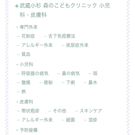
武蔵小杉 森のこどもクリニック 小児
科・皮膚科
専門外来
花粉症
舌下免疫療法
アレルギー外来
夜尿症外来
貧血
小児科
呼吸器の病気
鼻の病気
咳
腹痛
便秘
下痢
鼻水
熱
皮膚科
帯状疱疹
その他
スキンケア
アレルギー外来
細菌
湿疹
予防接種