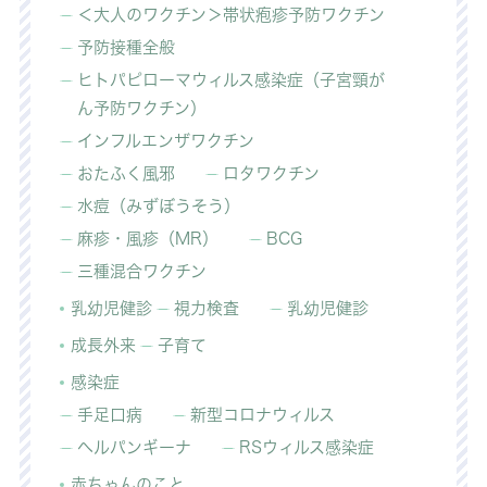
＜大人のワクチン＞帯状疱疹予防ワクチン
予防接種全般
ヒトパピローマウィルス感染症（子宮頸が
ん予防ワクチン）
インフルエンザワクチン
おたふく風邪
ロタワクチン
水痘（みずぼうそう）
麻疹・風疹（MR）
BCG
三種混合ワクチン
乳幼児健診
視力検査
乳幼児健診
成長外来
子育て
感染症
手足口病
新型コロナウィルス
ヘルパンギーナ
RSウィルス感染症
赤ちゃんのこと