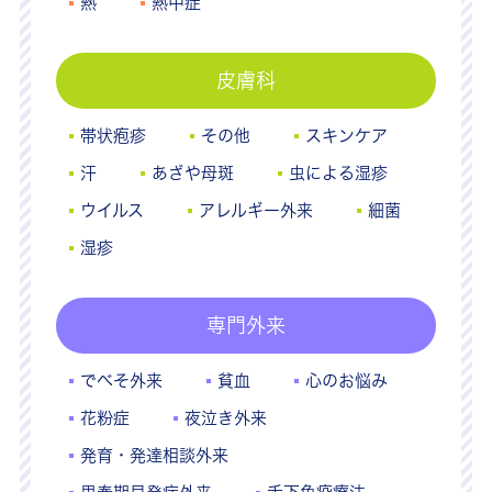
熱
熱中症
皮膚科
帯状疱疹
その他
スキンケア
汗
あざや母斑
虫による湿疹
ウイルス
アレルギー外来
細菌
湿疹
専門外来
でべそ外来
貧血
心のお悩み
花粉症
夜泣き外来
発育・発達相談外来