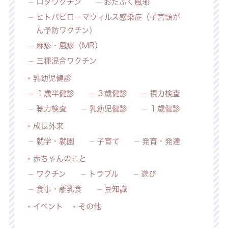
ロタワクチン
おたふく風邪
ヒトパピローマウィルス感染症（子宮頸が
ん予防ワクチン）
麻疹・風疹（MR）
三種混合ワクチン
乳幼児健診
１歳半健診
３歳健診
視力検査
聴力検査
乳幼児健診
１歳健診
成長外来
就学・就園
子育て
発育・発達
赤ちゃんのこと
ワクチン
トラブル
遊び
食事・離乳食
豆知識
イベント
その他