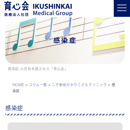
t
o
g
g
l
e
n
a
感染症
v
i
g
a
t
i
o
感染症-小児科を選ぶなら「育心会」
n
HOME
>
コラム一覧
>
二子新地ひかりこどもクリニック
>
感
染症
感染症