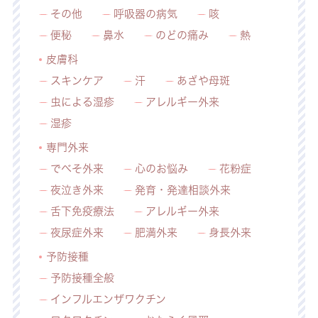
その他
呼吸器の病気
咳
便秘
鼻水
のどの痛み
熱
皮膚科
スキンケア
汗
あざや母斑
虫による湿疹
アレルギー外来
湿疹
専門外来
でべそ外来
心のお悩み
花粉症
夜泣き外来
発育・発達相談外来
舌下免疫療法
アレルギー外来
夜尿症外来
肥満外来
身長外来
予防接種
予防接種全般
インフルエンザワクチン