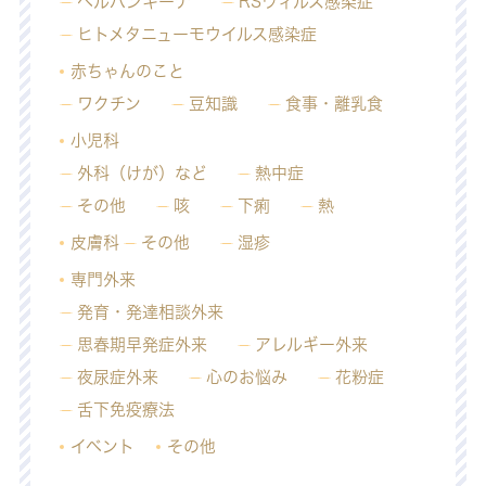
ヘルパンギーナ
RSウィルス感染症
ヒトメタニューモウイルス感染症
赤ちゃんのこと
ワクチン
豆知識
食事・離乳食
小児科
外科（けが）など
熱中症
その他
咳
下痢
熱
皮膚科
その他
湿疹
専門外来
発育・発達相談外来
思春期早発症外来
アレルギー外来
夜尿症外来
心のお悩み
花粉症
舌下免疫療法
イベント
その他