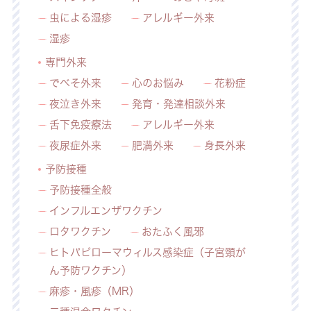
虫による湿疹
アレルギー外来
湿疹
専門外来
でべそ外来
心のお悩み
花粉症
夜泣き外来
発育・発達相談外来
舌下免疫療法
アレルギー外来
夜尿症外来
肥満外来
身長外来
予防接種
予防接種全般
インフルエンザワクチン
ロタワクチン
おたふく風邪
ヒトパピローマウィルス感染症（子宮頸が
ん予防ワクチン）
麻疹・風疹（MR）