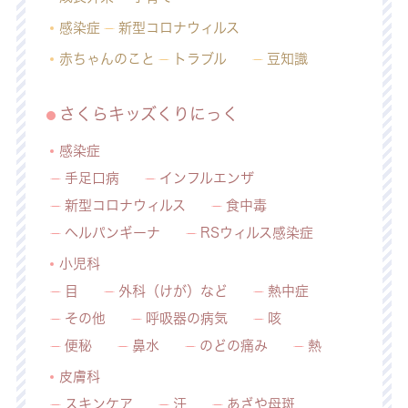
感染症
新型コロナウィルス
赤ちゃんのこと
トラブル
豆知識
さくらキッズくりにっく
感染症
手足口病
インフルエンザ
新型コロナウィルス
食中毒
ヘルパンギーナ
RSウィルス感染症
小児科
目
外科（けが）など
熱中症
その他
呼吸器の病気
咳
便秘
鼻水
のどの痛み
熱
皮膚科
スキンケア
汗
あざや母斑