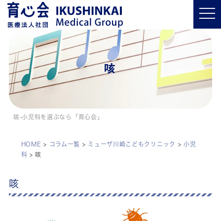
t
o
g
g
l
e
n
a
咳
v
i
g
a
t
i
o
咳-小児科を選ぶなら「育心会」
n
HOME
>
コラム一覧
>
ミューザ川崎こどもクリニック
>
小児
科
>
咳
咳