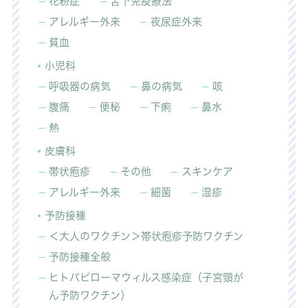
花粉症
舌下免疫療法
アレルギー外来
夜尿症外来
貧血
小児科
呼吸器の病気
鼻の病気
咳
腹痛
便秘
下痢
鼻水
熱
皮膚科
帯状疱疹
その他
スキンケア
アレルギー外来
細菌
湿疹
予防接種
＜大人のワクチン＞帯状疱疹予防ワクチン
予防接種全般
ヒトパピローマウィルス感染症（子宮頸が
ん予防ワクチン）