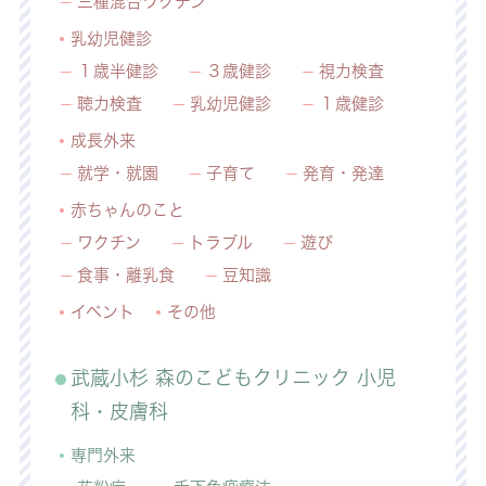
三種混合ワクチン
乳幼児健診
１歳半健診
３歳健診
視力検査
聴力検査
乳幼児健診
１歳健診
成長外来
就学・就園
子育て
発育・発達
赤ちゃんのこと
ワクチン
トラブル
遊び
食事・離乳食
豆知識
イベント
その他
武蔵小杉 森のこどもクリニック 小児
科・皮膚科
専門外来