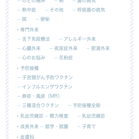
のどの痛み
熱
鼻の病気
熱中症
その他
呼吸器の病気
咳
便秘
専門外来
舌下免疫療法
アレルギー外来
心臓外来
夜尿症外来
肥満外来
心のお悩み
花粉症
予防接種
子宮頸がん予防ワクチン
インフルエンザワクチン
麻疹・風疹（MR）
三種混合ワクチン
予防接種全般
乳幼児健診
聴力検査
乳幼児健診
成長外来
就学・就園
子育て
皮膚科