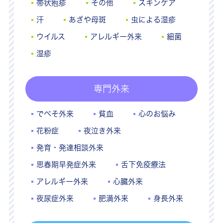
帯状疱疹
その他
スキンケア
汗
あざや母斑
虫による湿疹
ウイルス
アレルギー外来
細菌
湿疹
専門外来
でべそ外来
貧血
心のお悩み
花粉症
夜泣き外来
発育・発達相談外来
思春期早発症外来
舌下免疫療法
アレルギー外来
心臓外来
夜尿症外来
肥満外来
身長外来