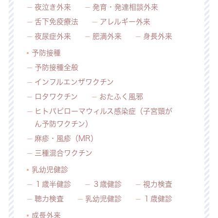
夜泣き外来
発育・発達相談外来
舌下免疫療法
アレルギー外来
夜尿症外来
肥満外来
身長外来
予防接種
予防接種全般
インフルエンザワクチン
ロタワクチン
おたふく風邪
ヒトパピローマウィルス感染症（子宮頸が
ん予防ワクチン）
麻疹・風疹（MR）
三種混合ワクチン
乳幼児健診
１歳半健診
３歳健診
視力検査
聴力検査
乳幼児健診
１歳健診
成長外来