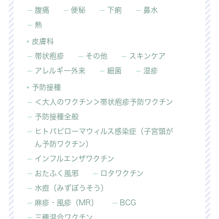
腹痛
便秘
下痢
鼻水
熱
皮膚科
帯状疱疹
その他
スキンケア
アレルギー外来
細菌
湿疹
予防接種
＜大人のワクチン＞帯状疱疹予防ワクチン
予防接種全般
ヒトパピローマウィルス感染症（子宮頸が
ん予防ワクチン）
インフルエンザワクチン
おたふく風邪
ロタワクチン
水痘（みずぼうそう）
麻疹・風疹（MR）
BCG
三種混合ワクチン