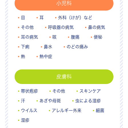
小児科
目
耳
外科（けが）など
その他
呼吸器の病気
鼻の病気
耳の病気
咳
腹痛
便秘
下痢
鼻水
のどの痛み
熱
熱中症
皮膚科
帯状疱疹
その他
スキンケア
汗
あざや母斑
虫による湿疹
ウイルス
アレルギー外来
細菌
湿疹