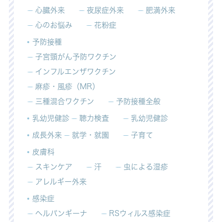
心臓外来
夜尿症外来
肥満外来
心のお悩み
花粉症
予防接種
子宮頸がん予防ワクチン
インフルエンザワクチン
麻疹・風疹（MR）
三種混合ワクチン
予防接種全般
乳幼児健診
聴力検査
乳幼児健診
成長外来
就学・就園
子育て
皮膚科
スキンケア
汗
虫による湿疹
アレルギー外来
感染症
ヘルパンギーナ
RSウィルス感染症