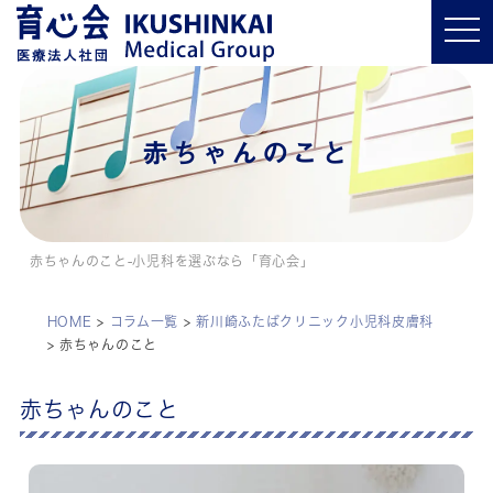
t
o
g
g
l
e
n
a
赤ちゃんのこと
v
i
g
a
t
i
o
赤ちゃんのこと-小児科を選ぶなら「育心会」
n
HOME
>
コラム一覧
>
新川崎ふたばクリニック小児科皮膚科
>
赤ちゃんのこと
赤ちゃんのこと