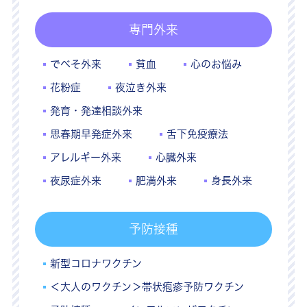
専門外来
でべそ外来
貧血
心のお悩み
花粉症
夜泣き外来
発育・発達相談外来
思春期早発症外来
舌下免疫療法
アレルギー外来
心臓外来
夜尿症外来
肥満外来
身長外来
予防接種
新型コロナワクチン
＜大人のワクチン＞帯状疱疹予防ワクチン