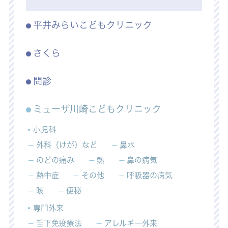
平井みらいこどもクリニック
さくら
問診
ミューザ川崎こどもクリニック
小児科
外科（けが）など
鼻水
のどの痛み
熱
鼻の病気
熱中症
その他
呼吸器の病気
咳
便秘
専門外来
舌下免疫療法
アレルギー外来