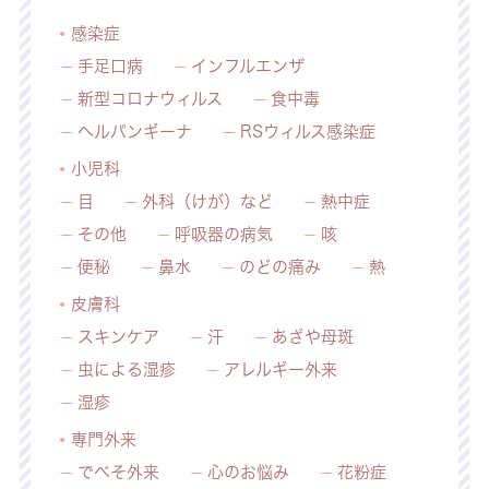
感染症
手足口病
インフルエンザ
新型コロナウィルス
食中毒
ヘルパンギーナ
RSウィルス感染症
小児科
目
外科（けが）など
熱中症
その他
呼吸器の病気
咳
便秘
鼻水
のどの痛み
熱
皮膚科
スキンケア
汗
あざや母斑
虫による湿疹
アレルギー外来
湿疹
専門外来
でべそ外来
心のお悩み
花粉症