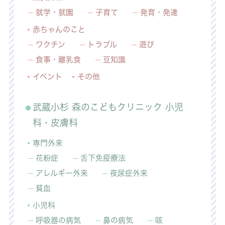
就学・就園
子育て
発育・発達
赤ちゃんのこと
ワクチン
トラブル
遊び
食事・離乳食
豆知識
イベント
その他
武蔵小杉 森のこどもクリニック 小児
科・皮膚科
専門外来
花粉症
舌下免疫療法
アレルギー外来
夜尿症外来
貧血
小児科
呼吸器の病気
鼻の病気
咳