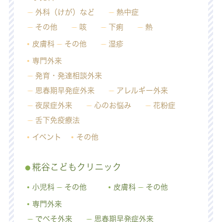
外科（けが）など
熱中症
その他
咳
下痢
熱
皮膚科
その他
湿疹
専門外来
発育・発達相談外来
思春期早発症外来
アレルギー外来
夜尿症外来
心のお悩み
花粉症
舌下免疫療法
イベント
その他
糀谷こどもクリニック
小児科
その他
皮膚科
その他
専門外来
でべそ外来
思春期早発症外来