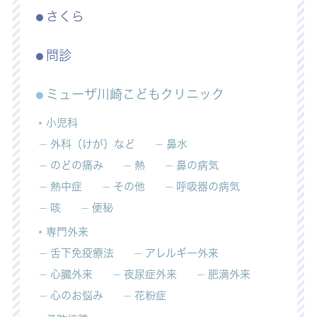
さくら
問診
ミューザ川崎こどもクリニック
小児科
外科（けが）など
鼻水
のどの痛み
熱
鼻の病気
熱中症
その他
呼吸器の病気
咳
便秘
専門外来
舌下免疫療法
アレルギー外来
心臓外来
夜尿症外来
肥満外来
心のお悩み
花粉症