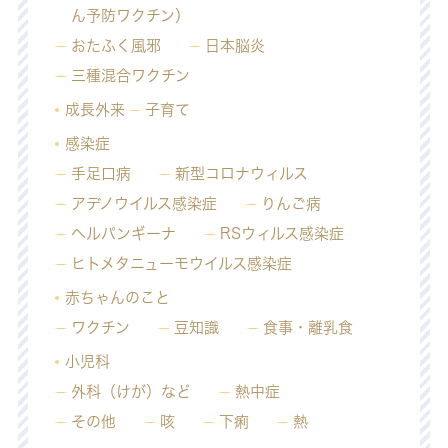
ん予防ワクチン）
おたふく風邪
日本脳炎
三種混合ワクチン
成長外来
子育て
感染症
手足口病
新型コロナウィルス
アデノウイルス感染症
りんご病
ヘルパンギーナ
RSウィルス感染症
ヒトメタニューモウイルス感染症
赤ちゃんのこと
ワクチン
豆知識
食事・離乳食
小児科
外科（けが）など
熱中症
その他
咳
下痢
熱