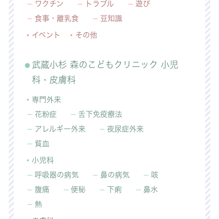
ワクチン
トラブル
遊び
食事・離乳食
豆知識
イベント
その他
武蔵小杉 森のこどもクリニック 小児
科・皮膚科
専門外来
花粉症
舌下免疫療法
アレルギー外来
夜尿症外来
貧血
小児科
呼吸器の病気
鼻の病気
咳
腹痛
便秘
下痢
鼻水
熱