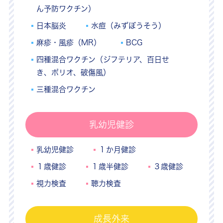
ん予防ワクチン）
日本脳炎
水痘（みずぼうそう）
麻疹・風疹（MR）
BCG
四種混合ワクチン（ジフテリア、百日せ
き、ポリオ、破傷風）
三種混合ワクチン
乳幼児健診
乳幼児健診
１か月健診
１歳健診
１歳半健診
３歳健診
視力検査
聴力検査
成長外来