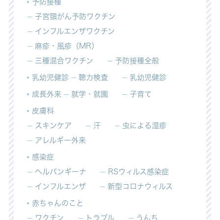
予防接種
子宮頸がん予防ワクチン
インフルエンザワクチン
麻疹・風疹（MR）
三種混合ワクチン
予防接種全般
乳幼児健診
聴力検査
乳幼児健診
成長外来
就学・就園
子育て
皮膚科
スキンケア
汗
虫による湿疹
アレルギー外来
感染症
ヘルパンギーナ
RSウィルス感染症
インフルエンザ
新型コロナウィルス
赤ちゃんのこと
ワクチン
トラブル
うんち