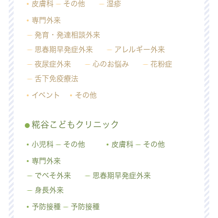
皮膚科
その他
湿疹
専門外来
発育・発達相談外来
思春期早発症外来
アレルギー外来
夜尿症外来
心のお悩み
花粉症
舌下免疫療法
イベント
その他
糀谷こどもクリニック
小児科
その他
皮膚科
その他
専門外来
でべそ外来
思春期早発症外来
身長外来
予防接種
予防接種