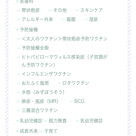
皮膚科
帯状疱疹
その他
スキンケア
アレルギー外来
細菌
湿疹
予防接種
＜大人のワクチン＞帯状疱疹予防ワクチン
予防接種全般
ヒトパピローマウィルス感染症（子宮頸が
ん予防ワクチン）
インフルエンザワクチン
おたふく風邪
ロタワクチン
水痘（みずぼうそう）
麻疹・風疹（MR）
BCG
三種混合ワクチン
乳幼児健診
視力検査
乳幼児健診
成長外来
子育て