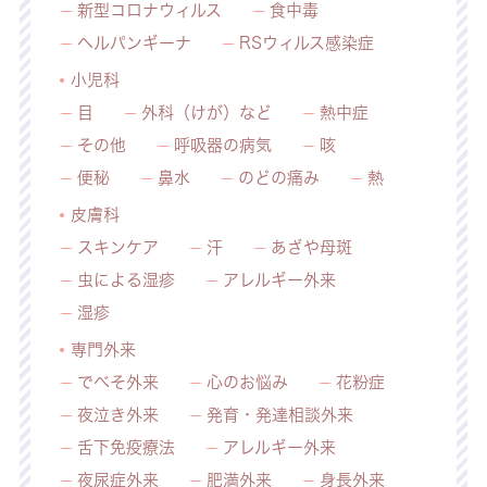
新型コロナウィルス
食中毒
ヘルパンギーナ
RSウィルス感染症
小児科
目
外科（けが）など
熱中症
その他
呼吸器の病気
咳
便秘
鼻水
のどの痛み
熱
皮膚科
スキンケア
汗
あざや母斑
虫による湿疹
アレルギー外来
湿疹
専門外来
でべそ外来
心のお悩み
花粉症
夜泣き外来
発育・発達相談外来
舌下免疫療法
アレルギー外来
夜尿症外来
肥満外来
身長外来