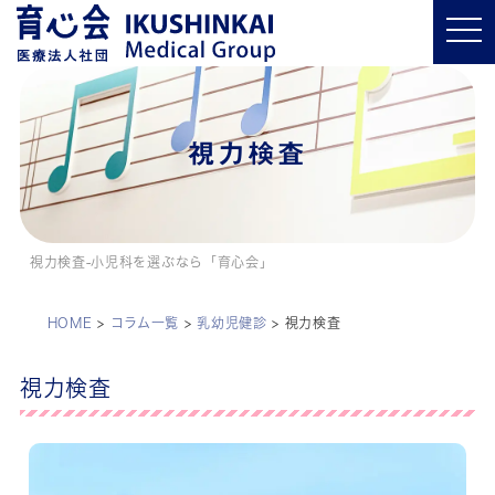
t
o
g
g
l
e
n
a
視力検査
v
i
g
a
t
i
o
視力検査-小児科を選ぶなら「育心会」
n
HOME
>
コラム一覧
>
乳幼児健診
>
視力検査
視力検査