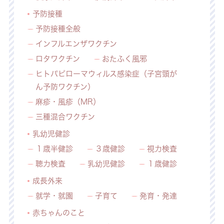
予防接種
予防接種全般
インフルエンザワクチン
ロタワクチン
おたふく風邪
ヒトパピローマウィルス感染症（子宮頸が
ん予防ワクチン）
麻疹・風疹（MR）
三種混合ワクチン
乳幼児健診
１歳半健診
３歳健診
視力検査
聴力検査
乳幼児健診
１歳健診
成長外来
就学・就園
子育て
発育・発達
赤ちゃんのこと