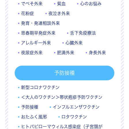
でべそ外来
貧血
心のお悩み
花粉症
夜泣き外来
発育・発達相談外来
思春期早発症外来
舌下免疫療法
アレルギー外来
心臓外来
夜尿症外来
肥満外来
身長外来
予防接種
新型コロナワクチン
＜大人のワクチン＞帯状疱疹予防ワクチン
予防接種
インフルエンザワクチン
おたふく風邪
ロタワクチン
ヒトパピローマウィルス感染症（子宮頸が