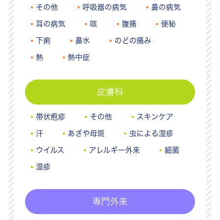
その他
呼吸器の病気
鼻の病気
耳の病気
咳
腹痛
便秘
下痢
鼻水
のどの痛み
熱
熱中症
皮膚科
帯状疱疹
その他
スキンケア
汗
あざや母斑
虫による湿疹
ウイルス
アレルギー外来
細菌
湿疹
専門外来