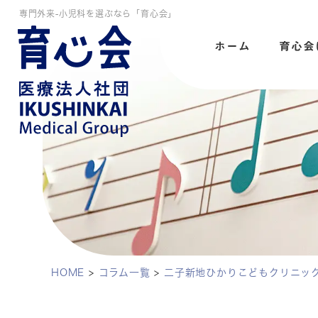
専門外来-小児科を選ぶなら「育心会」
ホーム
育心会
HOME
>
コラム一覧
>
二子新地ひかりこどもクリニッ