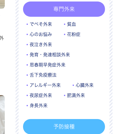
専門外来
ご
でべそ外来
貧血
心のお悩み
花粉症
外
夜泣き外来
発育・発達相談外来
思春期早発症外来
舌下免疫療法
アレルギー外来
心臓外来
夜尿症外来
肥満外来
身長外来
予防接種