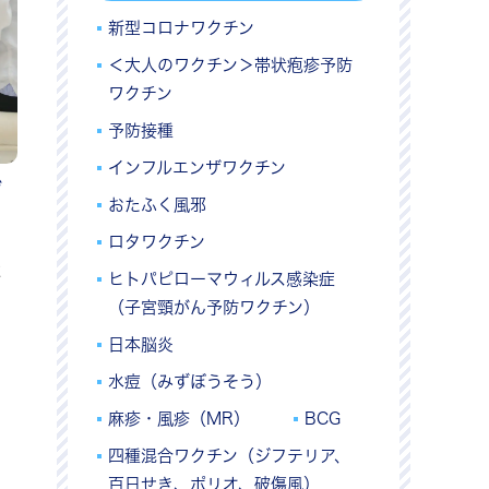
新型コロナワクチン
＜大人のワクチン＞帯状疱疹予防
ワクチン
予防接種
インフルエンザワクチン
ず
おたふく風邪
ロタワクチン
２
ヒトパピローマウィルス感染症
（子宮頸がん予防ワクチン）
日本脳炎
水痘（みずぼうそう）
麻疹・風疹（MR）
BCG
四種混合ワクチン（ジフテリア、
百日せき、ポリオ、破傷風）