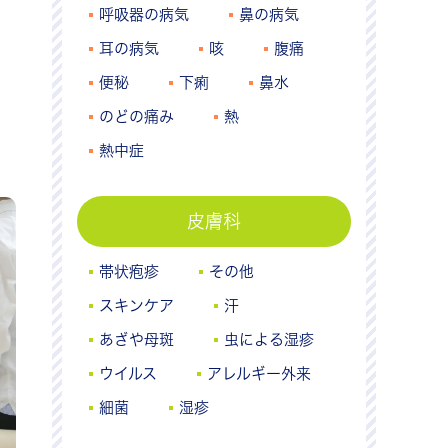
呼吸器の病気
鼻の病気
耳の病気
咳
腹痛
便秘
下痢
鼻水
のどの痛み
熱
熱中症
皮膚科
帯状疱疹
その他
スキンケア
汗
あざや母斑
虫による湿疹
ウイルス
アレルギー外来
細菌
湿疹