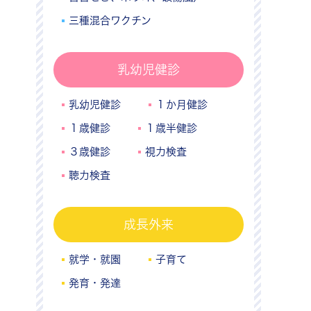
三種混合ワクチン
乳幼児健診
乳幼児健診
１か月健診
１歳健診
１歳半健診
３歳健診
視力検査
聴力検査
成長外来
就学・就園
子育て
発育・発達