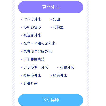
専門外来
でべそ外来
貧血
心のお悩み
花粉症
夜泣き外来
発育・発達相談外来
思春期早発症外来
舌下免疫療法
アレルギー外来
心臓外来
夜尿症外来
肥満外来
身長外来
予防接種