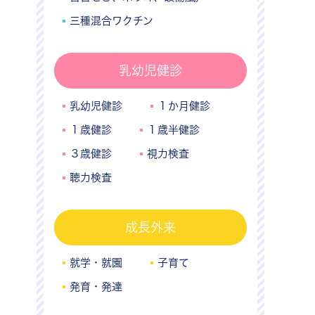
三種混合ワクチン
乳幼児健診
乳幼児健診
１か月健診
１歳健診
１歳半健診
３歳健診
視力検査
聴力検査
成長外来
就学・就園
子育て
発育・発達