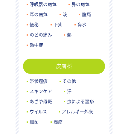
呼吸器の病気
鼻の病気
耳の病気
咳
腹痛
便秘
下痢
鼻水
のどの痛み
熱
熱中症
皮膚科
帯状疱疹
その他
スキンケア
汗
あざや母斑
虫による湿疹
ウイルス
アレルギー外来
細菌
湿疹