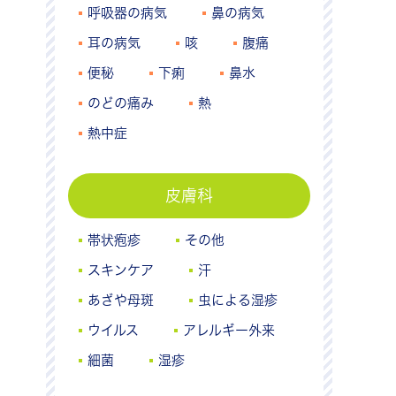
呼吸器の病気
鼻の病気
耳の病気
咳
腹痛
便秘
下痢
鼻水
のどの痛み
熱
熱中症
皮膚科
帯状疱疹
その他
スキンケア
汗
あざや母斑
虫による湿疹
ウイルス
アレルギー外来
細菌
湿疹