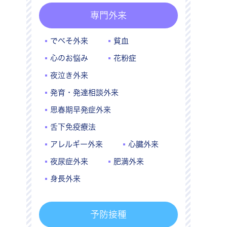
専門外来
でべそ外来
貧血
心のお悩み
花粉症
夜泣き外来
発育・発達相談外来
思春期早発症外来
舌下免疫療法
アレルギー外来
心臓外来
夜尿症外来
肥満外来
身長外来
予防接種