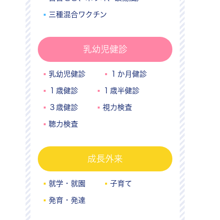
三種混合ワクチン
乳幼児健診
乳幼児健診
１か月健診
１歳健診
１歳半健診
３歳健診
視力検査
聴力検査
成長外来
就学・就園
子育て
発育・発達