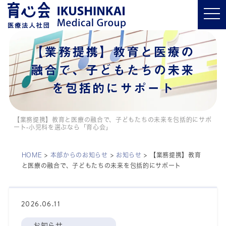
t
o
g
g
l
【業務提携】教育と医療の
e
n
a
融合で、子どもたちの未来
v
i
を包括的にサポート
g
a
t
i
o
【業務提携】教育と医療の融合で、子どもたちの未来を包括的にサポ
n
ート-小児科を選ぶなら「育心会」
HOME
>
本部からのお知らせ
>
お知らせ
>
【業務提携】教育
と医療の融合で、子どもたちの未来を包括的にサポート
2026.06.11
お知らせ