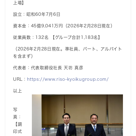
上場】
設立
：
昭和60年7月6日
資本金
：
45億9,041万円（202
6
年2月28日現在）
従業員数：
132
名 【グループ合計1,1
83
名】
（202
6
年2月28日現在。準社員、パート、アルバイト
を含まず）
代表者
：代表取締役社長
天坊 真彦
URL
：
https://www.riso-kyoikugroup.com/
以上
写
真：
【調
印式