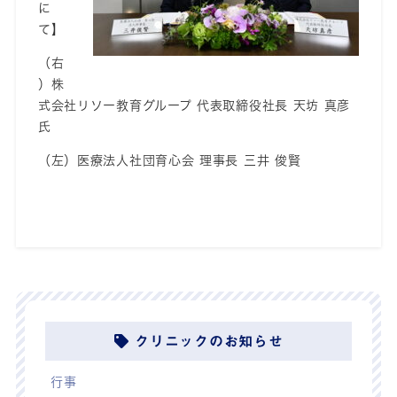
に
て】
（右
）株
式会社リソー教育グループ
代表取締役社長
天坊
真彦
氏
（左）医療法人社団育心会
理事長
三井
俊賢
クリニックのお知らせ
行事