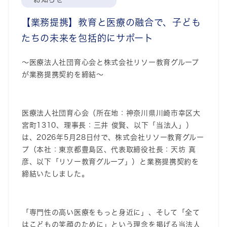
【業務提携】教育と医療の融合で、子ども
たちの未来を包括的にサポート
～医療法人社団育心会と株式会社リソー教育グループ
が業務提携契約を締結～
医療法人社団育心会（所在地：
神奈川県川崎市幸区大
宮町
1310
、理事長：三井
俊賢、以下「当法人」）
は、
2026
年
5
月
28
日付で、株式会社リソー教育グルー
プ（本社：東京都豊島区、代表取締役社長：天坊
真
彦、以下「リソー教育
グループ
」）と業務提携契約を
締結いたしました。
「専門性の高い医療をもっと身近に」、そして「全て
はこどもの笑顔のために」という理念を掲げる当法人