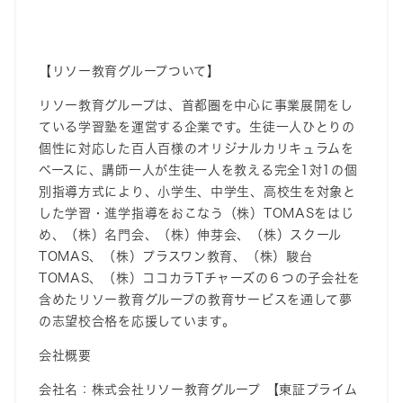
【
リソー教育グループ
ついて
】
リソー教育グループは、首都圏を中心に事業展開をし
ている学習塾を運営する企業
です。
生徒
一人ひとり
の
個性に対応
した
百人百様の
オリジナルカリキュラムを
ベースに、
講師一人が生徒一人を教える
完全
1対1の個
別指導方式により、小学生、中学生、高校生を対象と
した学習・進学指導をおこなう
（
株
）
TOMASをはじ
め、（株）名門会、（株）伸芽会、（株）スクール
TOMAS、（株）プラスワン教育、（株）駿台
TOMAS、（株）ココカラTチャーズの６つの子会社を
含めたリソー教育グループ
の教育サービスを通して夢
の志望校合格を応援
して
い
ます。
会社概要
会社名
：
株式会社リソー教育グループ 【東証プライム