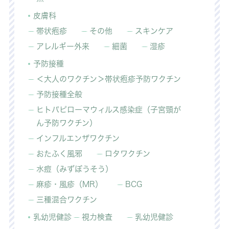
皮膚科
帯状疱疹
その他
スキンケア
アレルギー外来
細菌
湿疹
予防接種
＜大人のワクチン＞帯状疱疹予防ワクチン
予防接種全般
ヒトパピローマウィルス感染症（子宮頸が
ん予防ワクチン）
インフルエンザワクチン
おたふく風邪
ロタワクチン
水痘（みずぼうそう）
麻疹・風疹（MR）
BCG
三種混合ワクチン
乳幼児健診
視力検査
乳幼児健診