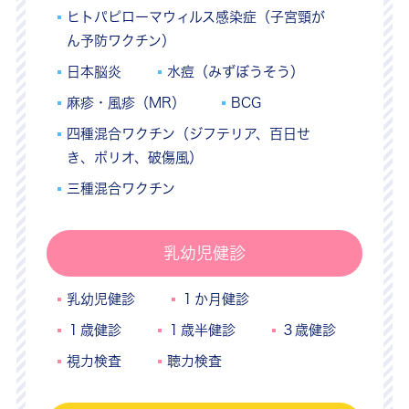
ヒトパピローマウィルス感染症（子宮頸が
ん予防ワクチン）
日本脳炎
水痘（みずぼうそう）
麻疹・風疹（MR）
BCG
四種混合ワクチン（ジフテリア、百日せ
き、ポリオ、破傷風）
三種混合ワクチン
乳幼児健診
乳幼児健診
１か月健診
１歳健診
１歳半健診
３歳健診
視力検査
聴力検査