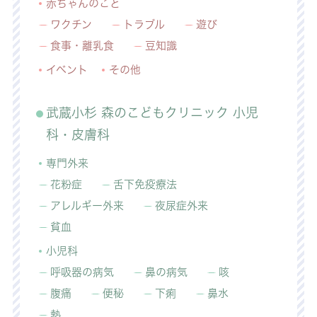
赤ちゃんのこと
ワクチン
トラブル
遊び
食事・離乳食
豆知識
イベント
その他
武蔵小杉 森のこどもクリニック 小児
科・皮膚科
専門外来
花粉症
舌下免疫療法
アレルギー外来
夜尿症外来
貧血
小児科
呼吸器の病気
鼻の病気
咳
腹痛
便秘
下痢
鼻水
熱