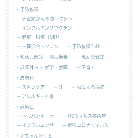
予防接種
子宮頸がん予防ワクチン
インフルエンザワクチン
麻疹・風疹（MR）
三種混合ワクチン
予防接種全般
乳幼児健診
聴力検査
乳幼児健診
成長外来
就学・就園
子育て
皮膚科
スキンケア
汗
虫による湿疹
アレルギー外来
感染症
ヘルパンギーナ
RSウィルス感染症
インフルエンザ
新型コロナウィルス
赤ちゃんのこと