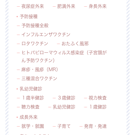
夜尿症外来
肥満外来
身長外来
予防接種
予防接種全般
インフルエンザワクチン
ロタワクチン
おたふく風邪
ヒトパピローマウィルス感染症（子宮頸が
ん予防ワクチン）
麻疹・風疹（MR）
三種混合ワクチン
乳幼児健診
１歳半健診
３歳健診
視力検査
聴力検査
乳幼児健診
１歳健診
成長外来
就学・就園
子育て
発育・発達