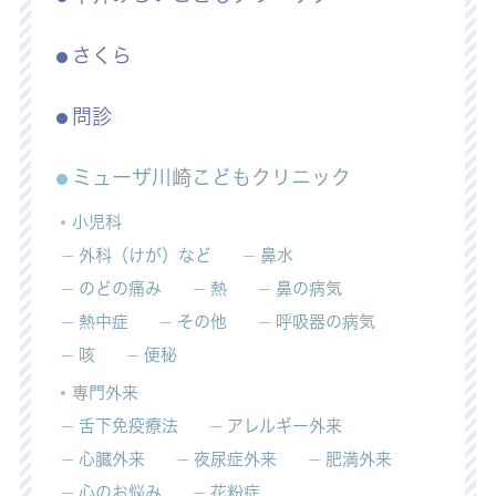
さくら
問診
ミューザ川崎こどもクリニック
小児科
外科（けが）など
鼻水
のどの痛み
熱
鼻の病気
熱中症
その他
呼吸器の病気
咳
便秘
専門外来
舌下免疫療法
アレルギー外来
心臓外来
夜尿症外来
肥満外来
心のお悩み
花粉症