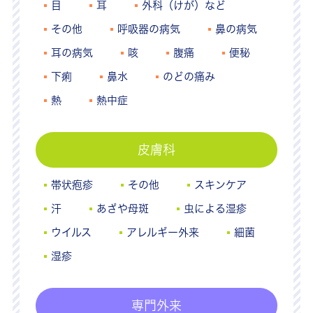
目
耳
外科（けが）など
その他
呼吸器の病気
鼻の病気
耳の病気
咳
腹痛
便秘
下痢
鼻水
のどの痛み
熱
熱中症
皮膚科
帯状疱疹
その他
スキンケア
汗
あざや母斑
虫による湿疹
ウイルス
アレルギー外来
細菌
湿疹
専門外来