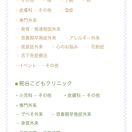
その他
咳
下痢
熱
皮膚科
その他
湿疹
専門外来
発育・発達相談外来
思春期早発症外来
アレルギー外来
夜尿症外来
心のお悩み
花粉症
舌下免疫療法
イベント
その他
糀谷こどもクリニック
小児科
その他
皮膚科
その他
専門外来
でべそ外来
思春期早発症外来
身長外来