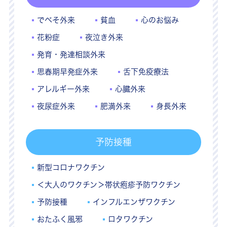
でべそ外来
貧血
心のお悩み
花粉症
夜泣き外来
発育・発達相談外来
思春期早発症外来
舌下免疫療法
アレルギー外来
心臓外来
夜尿症外来
肥満外来
身長外来
予防接種
新型コロナワクチン
＜大人のワクチン＞帯状疱疹予防ワクチン
予防接種
インフルエンザワクチン
おたふく風邪
ロタワクチン