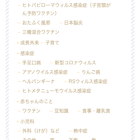
ヒトパピローマウィルス感染症（子宮頸が
ん予防ワクチン）
おたふく風邪
日本脳炎
三種混合ワクチン
成長外来
子育て
感染症
手足口病
新型コロナウィルス
アデノウイルス感染症
りんご病
ヘルパンギーナ
RSウィルス感染症
ヒトメタニューモウイルス感染症
赤ちゃんのこと
ワクチン
豆知識
食事・離乳食
小児科
外科（けが）など
熱中症