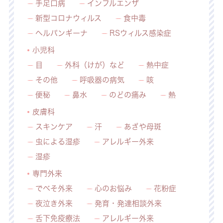
手足口病
インフルエンザ
新型コロナウィルス
食中毒
ヘルパンギーナ
RSウィルス感染症
小児科
目
外科（けが）など
熱中症
その他
呼吸器の病気
咳
便秘
鼻水
のどの痛み
熱
皮膚科
スキンケア
汗
あざや母斑
虫による湿疹
アレルギー外来
湿疹
専門外来
でべそ外来
心のお悩み
花粉症
夜泣き外来
発育・発達相談外来
舌下免疫療法
アレルギー外来