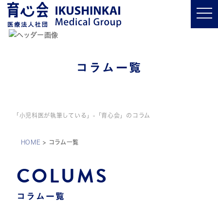
t
o
g
g
l
e
n
a
コラム一覧
v
i
g
a
t
i
o
「小児科医が執筆している」-「育心会」のコラム
n
HOME
>
コラム一覧
COLUMS
コラム一覧