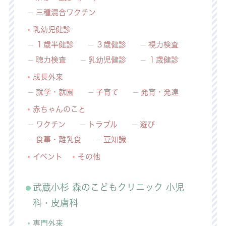
三種混合ワクチン
乳幼児健診
１歳半健診
３歳健診
視力検査
聴力検査
乳幼児健診
１歳健診
成長外来
就学・就園
子育て
発育・発達
赤ちゃんのこと
ワクチン
トラブル
遊び
食事・離乳食
豆知識
イベント
その他
武蔵小杉 森のこどもクリニック 小児
科・皮膚科
専門外来