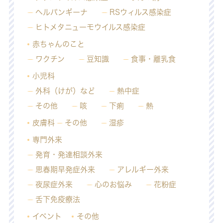
ヘルパンギーナ
RSウィルス感染症
ヒトメタニューモウイルス感染症
赤ちゃんのこと
ワクチン
豆知識
食事・離乳食
小児科
外科（けが）など
熱中症
その他
咳
下痢
熱
皮膚科
その他
湿疹
専門外来
発育・発達相談外来
思春期早発症外来
アレルギー外来
夜尿症外来
心のお悩み
花粉症
舌下免疫療法
イベント
その他