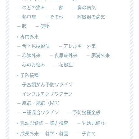
のどの痛み
熱
鼻の病気
熱中症
その他
呼吸器の病気
咳
便秘
専門外来
舌下免疫療法
アレルギー外来
心臓外来
夜尿症外来
肥満外来
心のお悩み
花粉症
予防接種
子宮頸がん予防ワクチン
インフルエンザワクチン
麻疹・風疹（MR）
三種混合ワクチン
予防接種全般
乳幼児健診
聴力検査
乳幼児健診
成長外来
就学・就園
子育て