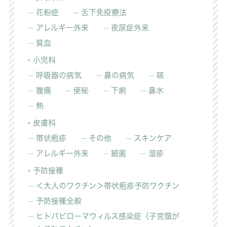
花粉症
舌下免疫療法
アレルギー外来
夜尿症外来
貧血
小児科
呼吸器の病気
鼻の病気
咳
腹痛
便秘
下痢
鼻水
熱
皮膚科
帯状疱疹
その他
スキンケア
アレルギー外来
細菌
湿疹
予防接種
＜大人のワクチン＞帯状疱疹予防ワクチン
予防接種全般
ヒトパピローマウィルス感染症（子宮頸が