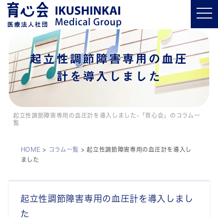
t
o
g
g
l
e
n
起立性調節障害専用の血圧
a
v
計を導入しました
i
g
a
t
i
o
起立性調節障害専用の血圧計を導入しました-「育心会」のコラム一
n
覧
HOME
>
コラム一覧
>
起立性調節障害専用の血圧計を導入し
ました
起立性調節障害専用の血圧計を導入しまし
た