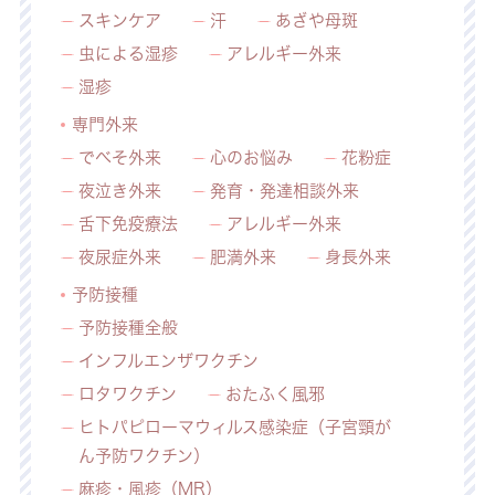
スキンケア
汗
あざや母斑
虫による湿疹
アレルギー外来
湿疹
専門外来
でべそ外来
心のお悩み
花粉症
夜泣き外来
発育・発達相談外来
舌下免疫療法
アレルギー外来
夜尿症外来
肥満外来
身長外来
予防接種
予防接種全般
インフルエンザワクチン
ロタワクチン
おたふく風邪
ヒトパピローマウィルス感染症（子宮頸が
ん予防ワクチン）
麻疹・風疹（MR）