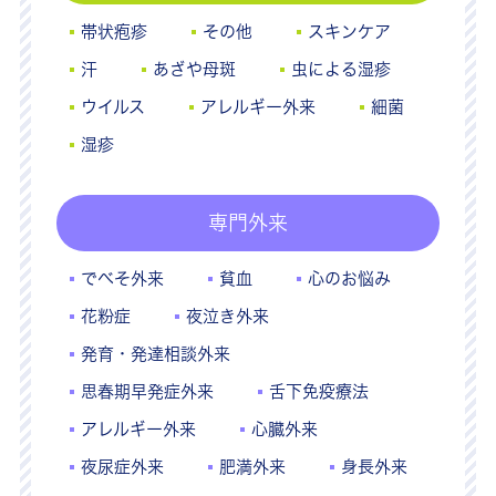
帯状疱疹
その他
スキンケア
汗
あざや母斑
虫による湿疹
ウイルス
アレルギー外来
細菌
湿疹
専門外来
でべそ外来
貧血
心のお悩み
花粉症
夜泣き外来
発育・発達相談外来
思春期早発症外来
舌下免疫療法
アレルギー外来
心臓外来
夜尿症外来
肥満外来
身長外来