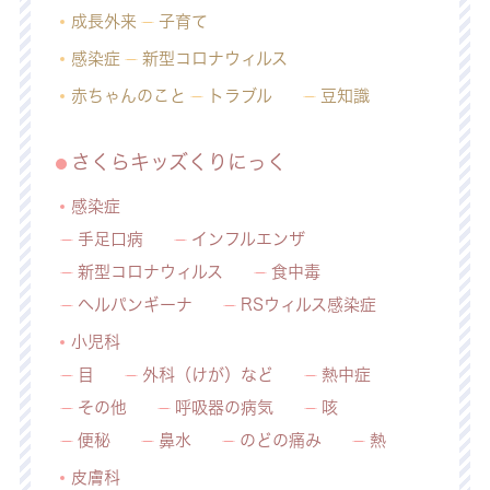
成長外来
子育て
感染症
新型コロナウィルス
赤ちゃんのこと
トラブル
豆知識
さくらキッズくりにっく
感染症
手足口病
インフルエンザ
新型コロナウィルス
食中毒
ヘルパンギーナ
RSウィルス感染症
小児科
目
外科（けが）など
熱中症
その他
呼吸器の病気
咳
便秘
鼻水
のどの痛み
熱
皮膚科