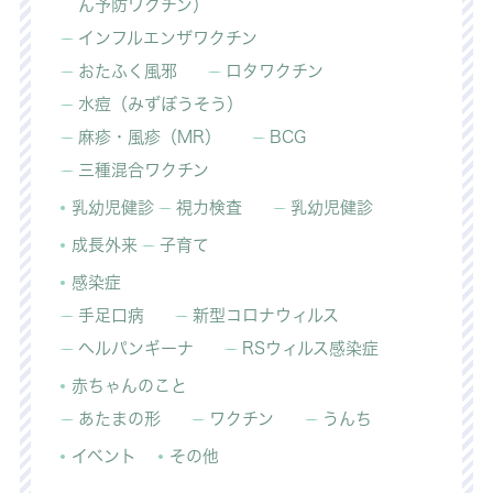
ん予防ワクチン）
インフルエンザワクチン
おたふく風邪
ロタワクチン
水痘（みずぼうそう）
麻疹・風疹（MR）
BCG
三種混合ワクチン
乳幼児健診
視力検査
乳幼児健診
成長外来
子育て
感染症
手足口病
新型コロナウィルス
ヘルパンギーナ
RSウィルス感染症
赤ちゃんのこと
あたまの形
ワクチン
うんち
イベント
その他