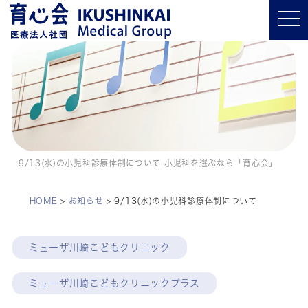
t
o
g
g
l
e
n
a
v
i
g
a
t
i
o
9/13(水)の小児科診療体制について-小児科を選ぶなら「育心会」
n
HOME
>
お知らせ
>
9/13(水)の小児科診療体制について
ミューザ川崎こどもクリニック
ミューザ川崎こどもクリニックプラス