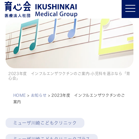
t
o
g
g
l
e
n
a
v
i
g
a
t
i
o
2023年度 インフルエンザワクチンのご案内-小児科を選ぶなら「育
n
心会」
HOME
>
お知らせ
>
2023年度 インフルエンザワクチンのご
案内
ミューザ川崎こどもクリニック