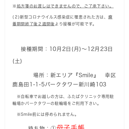
※
処方箋のお渡しはできませんので、ご了承下さい。
(２)新型コロナウイルス感染症に罹患された方は、
療
養期間終了後２週間後
より接種が可能です。
接種期間：10月2日(月)～12月23日
(土)
場所：新エリア『Smile』 幸区
鹿島田1-1-5パークタワー新川崎103
※自転車でお越しの方は、
ふたばクリニック専用駐
輪場かパークタワーの駐輪場をご利用下さい
。
※Smile前には停められません。
母子手帳
持ち物：①