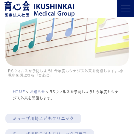
t
o
g
g
l
e
n
a
v
i
g
a
t
i
o
RSウィルスを予防しよう! 今年度もシナジス外来を開設します。-小
n
児科を選ぶなら「育心会」
HOME
>
お知らせ
>
RSウィルスを予防しよう! 今年度もシナ
ジス外来を開設します。
ミューザ川崎こどもクリニック