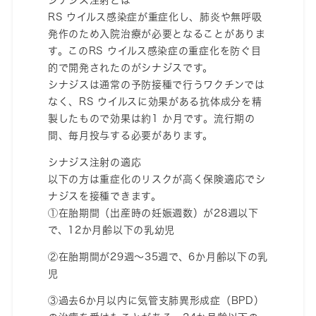
シナジス注射とは
RS ウイルス感染症が重症化し、肺炎や無呼吸
発作のため入院治療が必要となることがありま
す。このRS ウイルス感染症の重症化を防ぐ目
的で開発されたのがシナジスです。
シナジスは通常の予防接種で行うワクチンでは
なく、RS ウイルスに効果がある抗体成分を精
製したもので効果は約1 か月です。流行期の
間、毎月投与する必要があります。
シナジス注射の適応
以下の方は重症化のリスクが高く保険適応でシ
ナジスを接種できます。
①在胎期間（出産時の妊娠週数）が28週以下
で、12か月齢以下の乳幼児
②在胎期間が29週〜35週で、6か月齢以下の乳
児
③過去6か月以内に気管支肺異形成症（BPD）