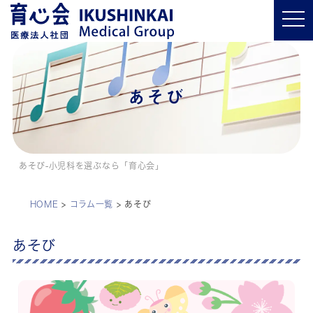
t
o
g
g
l
e
n
a
あそび
v
i
g
a
t
i
o
あそび-小児科を選ぶなら「育心会」
n
HOME
>
コラム一覧
>
あそび
あそび