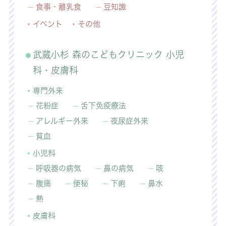
食事・離乳食
豆知識
イベント
その他
武蔵小杉 森のこどもクリニック 小児
科・皮膚科
専門外来
花粉症
舌下免疫療法
アレルギー外来
夜尿症外来
貧血
小児科
呼吸器の病気
鼻の病気
咳
腹痛
便秘
下痢
鼻水
熱
皮膚科