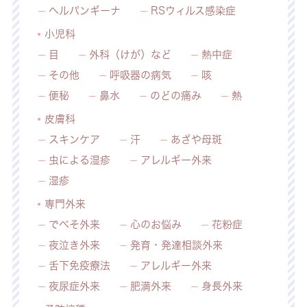
ヘルパンギーナ
RSウィルス感染症
小児科
目
外科（けが）など
熱中症
その他
呼吸器の病気
咳
便秘
鼻水
のどの痛み
熱
皮膚科
スキンケア
汗
あざや母斑
虫による湿疹
アレルギー外来
湿疹
専門外来
でべそ外来
心のお悩み
花粉症
夜泣き外来
発育・発達相談外来
舌下免疫療法
アレルギー外来
夜尿症外来
肥満外来
身長外来