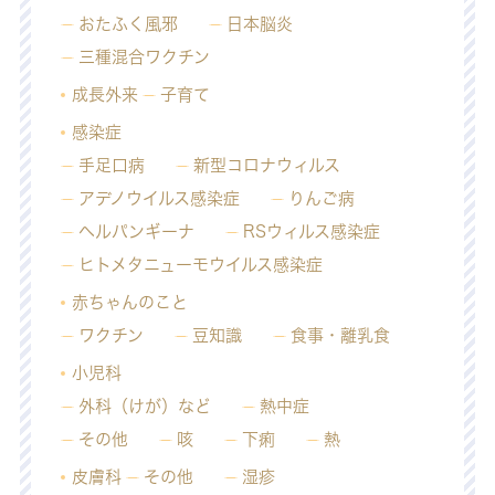
おたふく風邪
日本脳炎
三種混合ワクチン
成長外来
子育て
感染症
手足口病
新型コロナウィルス
アデノウイルス感染症
りんご病
ヘルパンギーナ
RSウィルス感染症
ヒトメタニューモウイルス感染症
赤ちゃんのこと
ワクチン
豆知識
食事・離乳食
小児科
外科（けが）など
熱中症
その他
咳
下痢
熱
皮膚科
その他
湿疹