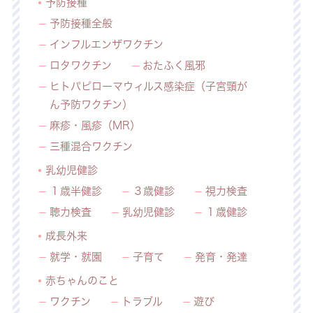
予防接種
予防接種全般
インフルエンザワクチン
ロタワクチン
おたふく風邪
ヒトパピローマウィルス感染症（子宮頸が
ん予防ワクチン）
麻疹・風疹（MR）
三種混合ワクチン
乳幼児健診
１歳半健診
３歳健診
視力検査
聴力検査
乳幼児健診
１歳健診
成長外来
就学・就園
子育て
発育・発達
赤ちゃんのこと
ワクチン
トラブル
遊び