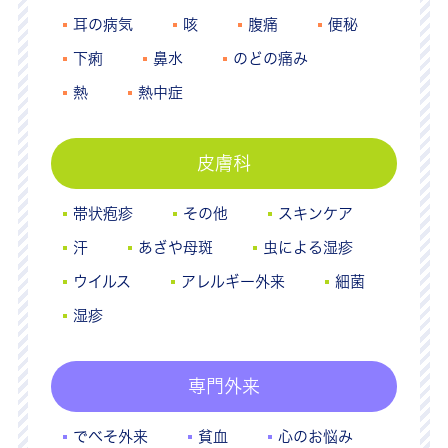
耳の病気
咳
腹痛
便秘
下痢
鼻水
のどの痛み
熱
熱中症
皮膚科
帯状疱疹
その他
スキンケア
汗
あざや母斑
虫による湿疹
ウイルス
アレルギー外来
細菌
湿疹
専門外来
でべそ外来
貧血
心のお悩み