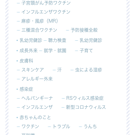
子宮頸がん予防ワクチン
インフルエンザワクチン
麻疹・風疹（MR）
三種混合ワクチン
予防接種全般
乳幼児健診
聴力検査
乳幼児健診
成長外来
就学・就園
子育て
皮膚科
スキンケア
汗
虫による湿疹
アレルギー外来
感染症
ヘルパンギーナ
RSウィルス感染症
インフルエンザ
新型コロナウィルス
赤ちゃんのこと
ワクチン
トラブル
うんち