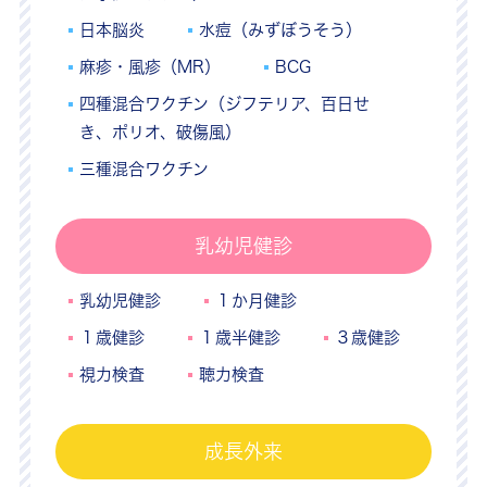
日本脳炎
水痘（みずぼうそう）
麻疹・風疹（MR）
BCG
四種混合ワクチン（ジフテリア、百日せ
き、ポリオ、破傷風）
三種混合ワクチン
乳幼児健診
乳幼児健診
１か月健診
１歳健診
１歳半健診
３歳健診
視力検査
聴力検査
成長外来