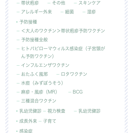
帯状疱疹
その他
スキンケア
アレルギー外来
細菌
湿疹
予防接種
＜大人のワクチン＞帯状疱疹予防ワクチン
予防接種全般
ヒトパピローマウィルス感染症（子宮頸が
ん予防ワクチン）
インフルエンザワクチン
おたふく風邪
ロタワクチン
水痘（みずぼうそう）
麻疹・風疹（MR）
BCG
三種混合ワクチン
乳幼児健診
視力検査
乳幼児健診
成長外来
子育て
感染症