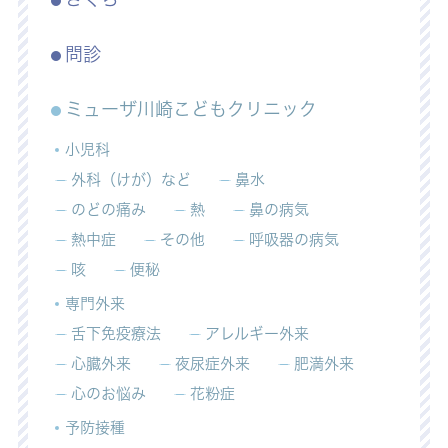
問診
ミューザ川崎こどもクリニック
小児科
外科（けが）など
鼻水
のどの痛み
熱
鼻の病気
熱中症
その他
呼吸器の病気
咳
便秘
専門外来
舌下免疫療法
アレルギー外来
心臓外来
夜尿症外来
肥満外来
心のお悩み
花粉症
予防接種