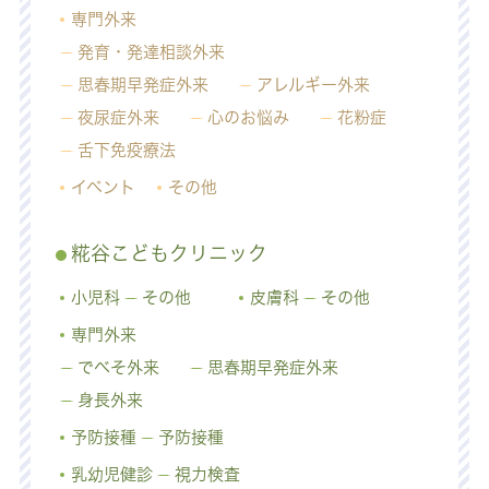
専門外来
発育・発達相談外来
思春期早発症外来
アレルギー外来
夜尿症外来
心のお悩み
花粉症
舌下免疫療法
イベント
その他
糀谷こどもクリニック
小児科
その他
皮膚科
その他
専門外来
でべそ外来
思春期早発症外来
身長外来
予防接種
予防接種
乳幼児健診
視力検査