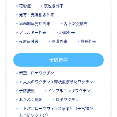
花粉症
夜泣き外来
発育・発達相談外来
思春期早発症外来
舌下免疫療法
アレルギー外来
心臓外来
夜尿症外来
肥満外来
身長外来
予防接種
新型コロナワクチン
＜大人のワクチン＞帯状疱疹予防ワクチン
予防接種
インフルエンザワクチン
おたふく風邪
ロタワクチン
ヒトパピローマウィルス感染症（子宮頸が
ん予防ワクチン）