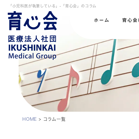
「小児科医が執筆している」-「育心会」のコラム
ホーム
育心会
HOME
>
コラム一覧