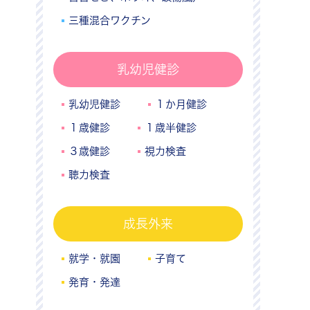
三種混合ワクチン
乳幼児健診
乳幼児健診
１か月健診
１歳健診
１歳半健診
３歳健診
視力検査
聴力検査
成長外来
就学・就園
子育て
発育・発達