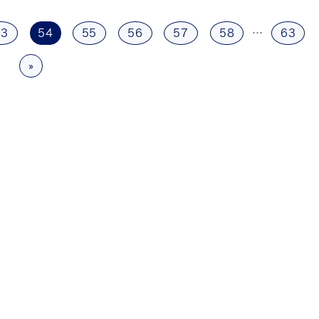
53
54
55
56
57
58
…
63
»