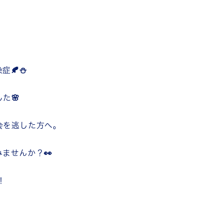
症🍂⛄
た🌸
会を逃した方へ。
ませんか？👀
！