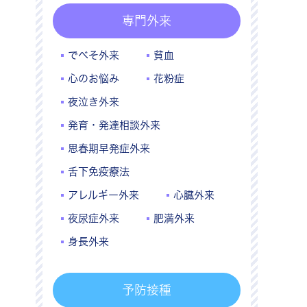
専門外来
でべそ外来
貧血
心のお悩み
花粉症
夜泣き外来
発育・発達相談外来
思春期早発症外来
舌下免疫療法
アレルギー外来
心臓外来
夜尿症外来
肥満外来
身長外来
予防接種