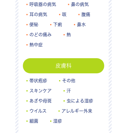
呼吸器の病気
鼻の病気
耳の病気
咳
腹痛
便秘
下痢
鼻水
のどの痛み
熱
熱中症
皮膚科
帯状疱疹
その他
スキンケア
汗
あざや母斑
虫による湿疹
ウイルス
アレルギー外来
細菌
湿疹