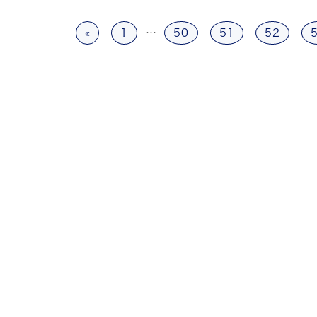
«
1
…
50
51
52