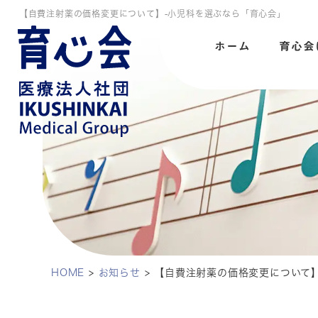
【自費注射薬の価格変更について】-小児科を選ぶなら「育心会」
ホーム
育心会
HOME
>
お知らせ
>
【自費注射薬の価格変更について