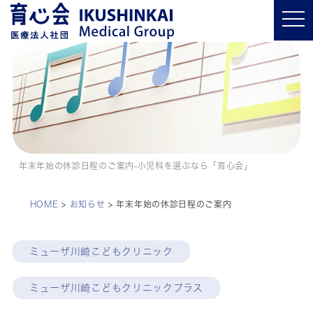
t
o
g
g
l
e
n
a
v
i
g
a
t
i
o
年末年始の休診日程のご案内-小児科を選ぶなら「育心会」
n
HOME
>
お知らせ
>
年末年始の休診日程のご案内
ミューザ川崎こどもクリニック
ミューザ川崎こどもクリニックプラス