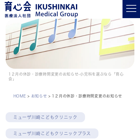
t
o
g
g
l
e
n
a
v
i
g
a
t
i
o
1２月の休診・診療時間変更のお知らせ-小児科を選ぶなら「育心
n
会」
HOME
>
お知らせ
>
1２月の休診・診療時間変更のお知らせ
ミューザ川崎こどもクリニック
ミューザ川崎こどもクリニックプラス