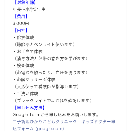
【対象年齢】
年長～小学3年生
【費用】
3,000円
【内容】
・診察体験
（聴診器とペンライト使います）
・お手当て体験
（消毒方法と包帯の巻き方を学びます）
・検査体験
（心電図を触ったり、血圧を測ります）
・心臓マッサージ体験
（人形使って看護師が指導します）
・手洗い体験
（ブラックライトでよごれを確認します）
【申し込み方法】
Google formから申し込みをお願いします。
二子新地ひかりこどもクリニック キッズドクター申
込フォーム (google.com)