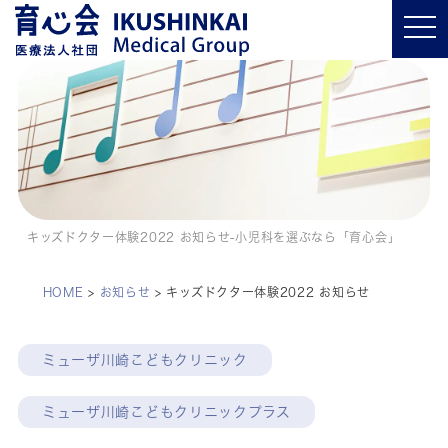
t
o
g
g
l
e
n
a
v
i
g
a
t
i
o
キッズドクター体験2022 お知らせ-小児科を選ぶなら「育心会」
n
HOME
>
お知らせ
>
キッズドクター体験2022 お知らせ
ミューザ川崎こどもクリニック
ミューザ川崎こどもクリニックプラス