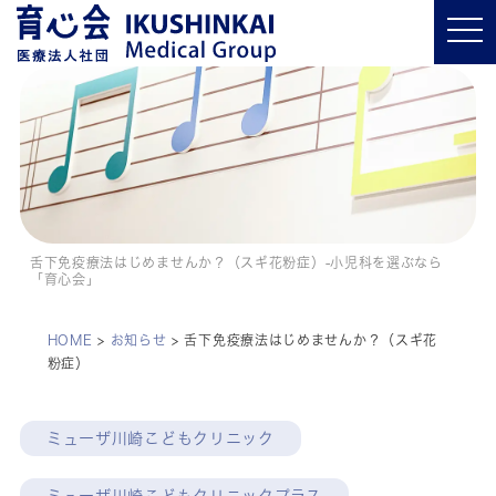
t
o
g
g
l
e
n
a
v
i
g
a
t
i
o
舌下免疫療法はじめませんか？（スギ花粉症）-小児科を選ぶなら
n
「育心会」
HOME
>
お知らせ
>
舌下免疫療法はじめませんか？（スギ花
粉症）
ミューザ川崎こどもクリニック