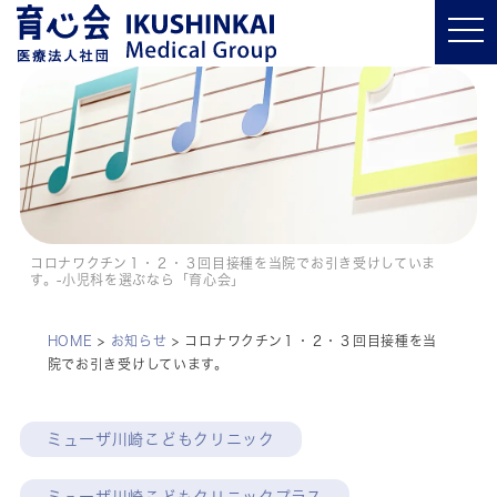
t
o
g
g
l
e
n
a
v
i
g
a
t
i
o
コロナワクチン１・２・３回目接種を当院でお引き受けしていま
n
す。-小児科を選ぶなら「育心会」
HOME
>
お知らせ
>
コロナワクチン１・２・３回目接種を当
院でお引き受けしています。
ミューザ川崎こどもクリニック