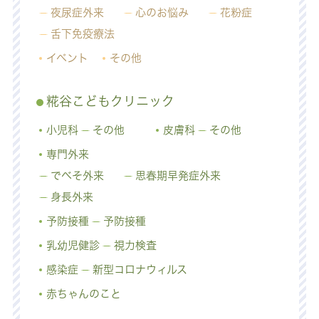
夜尿症外来
心のお悩み
花粉症
舌下免疫療法
イベント
その他
糀谷こどもクリニック
小児科
その他
皮膚科
その他
専門外来
でべそ外来
思春期早発症外来
身長外来
予防接種
予防接種
乳幼児健診
視力検査
感染症
新型コロナウィルス
赤ちゃんのこと