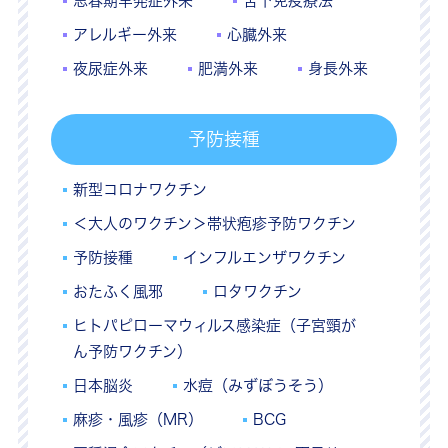
思春期早発症外来
舌下免疫療法
アレルギー外来
心臓外来
夜尿症外来
肥満外来
身長外来
予防接種
新型コロナワクチン
＜大人のワクチン＞帯状疱疹予防ワクチン
予防接種
インフルエンザワクチン
おたふく風邪
ロタワクチン
ヒトパピローマウィルス感染症（子宮頸が
ん予防ワクチン）
日本脳炎
水痘（みずぼうそう）
麻疹・風疹（MR）
BCG