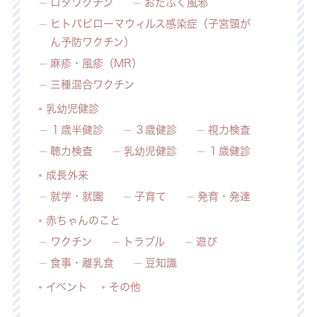
ロタワクチン
おたふく風邪
ヒトパピローマウィルス感染症（子宮頸が
ん予防ワクチン）
麻疹・風疹（MR）
三種混合ワクチン
乳幼児健診
１歳半健診
３歳健診
視力検査
聴力検査
乳幼児健診
１歳健診
成長外来
就学・就園
子育て
発育・発達
赤ちゃんのこと
ワクチン
トラブル
遊び
食事・離乳食
豆知識
イベント
その他