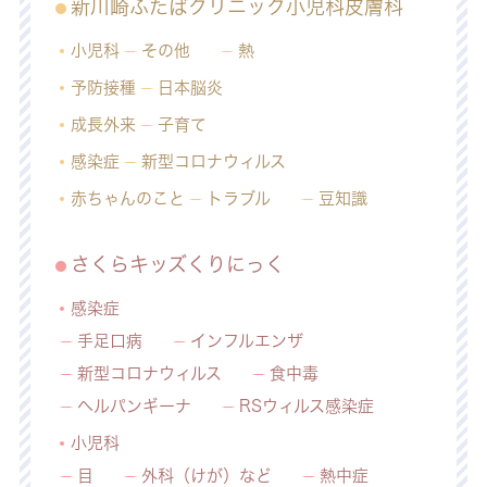
新川崎ふたばクリニック小児科皮膚科
小児科
その他
熱
予防接種
日本脳炎
成長外来
子育て
感染症
新型コロナウィルス
赤ちゃんのこと
トラブル
豆知識
さくらキッズくりにっく
感染症
手足口病
インフルエンザ
新型コロナウィルス
食中毒
ヘルパンギーナ
RSウィルス感染症
小児科
目
外科（けが）など
熱中症