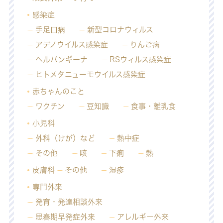
感染症
手足口病
新型コロナウィルス
アデノウイルス感染症
りんご病
ヘルパンギーナ
RSウィルス感染症
ヒトメタニューモウイルス感染症
赤ちゃんのこと
ワクチン
豆知識
食事・離乳食
小児科
外科（けが）など
熱中症
その他
咳
下痢
熱
皮膚科
その他
湿疹
専門外来
発育・発達相談外来
思春期早発症外来
アレルギー外来