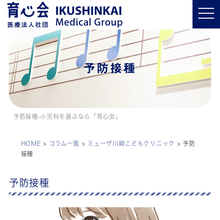
t
o
g
g
l
e
n
a
予防接種
v
i
g
a
t
i
o
予防接種-小児科を選ぶなら「育心会」
n
HOME
>
コラム一覧
>
ミューザ川崎こどもクリニック
>
予防
接種
予防接種