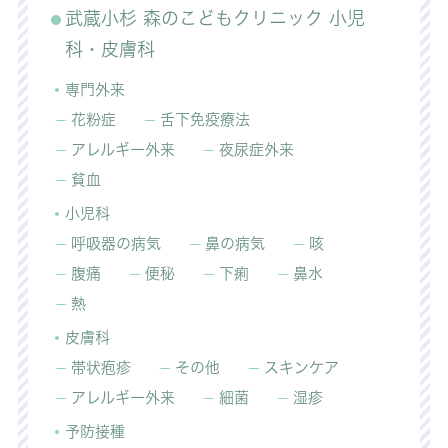
武蔵小杉 森のこどもクリニック 小児
科・皮膚科
専門外来
花粉症
舌下免疫療法
アレルギー外来
夜尿症外来
貧血
小児科
呼吸器の病気
鼻の病気
咳
腹痛
便秘
下痢
鼻水
熱
皮膚科
帯状疱疹
その他
スキンケア
アレルギー外来
細菌
湿疹
予防接種