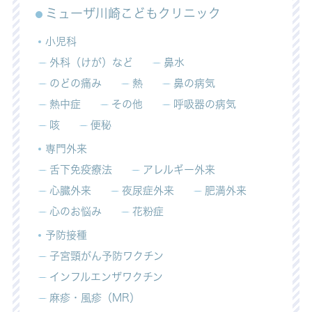
ミューザ川崎こどもクリニック
小児科
外科（けが）など
鼻水
のどの痛み
熱
鼻の病気
熱中症
その他
呼吸器の病気
咳
便秘
専門外来
舌下免疫療法
アレルギー外来
心臓外来
夜尿症外来
肥満外来
心のお悩み
花粉症
予防接種
子宮頸がん予防ワクチン
インフルエンザワクチン
麻疹・風疹（MR）