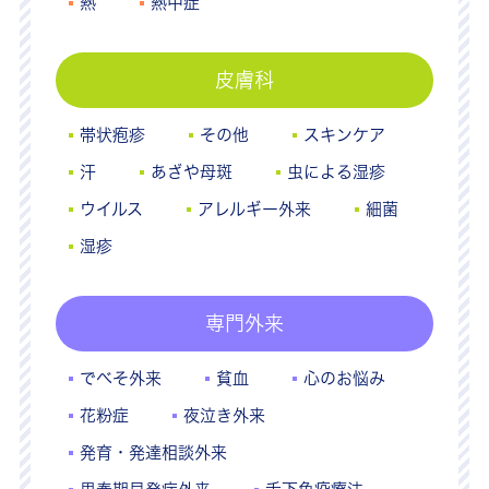
熱
熱中症
皮膚科
帯状疱疹
その他
スキンケア
汗
あざや母斑
虫による湿疹
ウイルス
アレルギー外来
細菌
湿疹
専門外来
でべそ外来
貧血
心のお悩み
花粉症
夜泣き外来
発育・発達相談外来