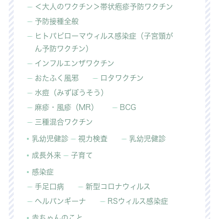
＜大人のワクチン＞帯状疱疹予防ワクチン
予防接種全般
ヒトパピローマウィルス感染症（子宮頸が
ん予防ワクチン）
インフルエンザワクチン
おたふく風邪
ロタワクチン
水痘（みずぼうそう）
麻疹・風疹（MR）
BCG
三種混合ワクチン
乳幼児健診
視力検査
乳幼児健診
成長外来
子育て
感染症
手足口病
新型コロナウィルス
ヘルパンギーナ
RSウィルス感染症
赤ちゃんのこと