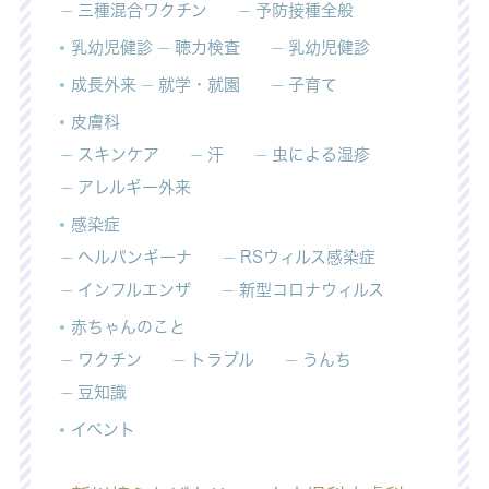
三種混合ワクチン
予防接種全般
乳幼児健診
聴力検査
乳幼児健診
成長外来
就学・就園
子育て
皮膚科
スキンケア
汗
虫による湿疹
アレルギー外来
感染症
ヘルパンギーナ
RSウィルス感染症
インフルエンザ
新型コロナウィルス
赤ちゃんのこと
ワクチン
トラブル
うんち
豆知識
イベント