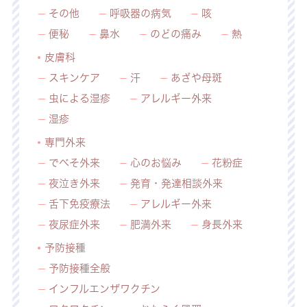
その他
呼吸器の病気
咳
便秘
鼻水
のどの痛み
熱
皮膚科
スキンケア
汗
あざや母斑
虫による湿疹
アレルギー外来
湿疹
専門外来
でべそ外来
心のお悩み
花粉症
夜泣き外来
発育・発達相談外来
舌下免疫療法
アレルギー外来
夜尿症外来
肥満外来
身長外来
予防接種
予防接種全般
インフルエンザワクチン