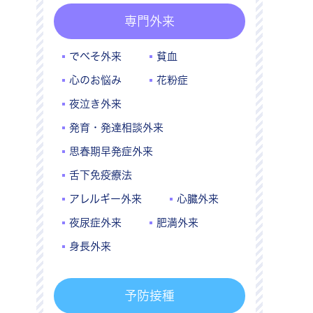
専門外来
でべそ外来
貧血
心のお悩み
花粉症
夜泣き外来
発育・発達相談外来
思春期早発症外来
舌下免疫療法
アレルギー外来
心臓外来
夜尿症外来
肥満外来
身長外来
予防接種