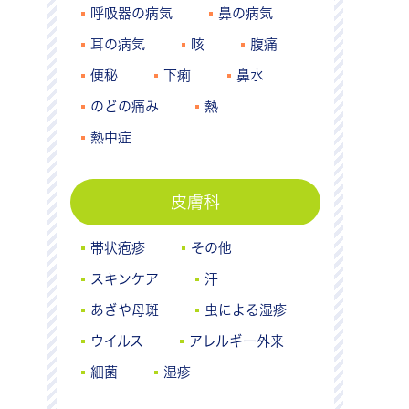
呼吸器の病気
鼻の病気
耳の病気
咳
腹痛
便秘
下痢
鼻水
のどの痛み
熱
熱中症
皮膚科
帯状疱疹
その他
スキンケア
汗
あざや母斑
虫による湿疹
ウイルス
アレルギー外来
細菌
湿疹