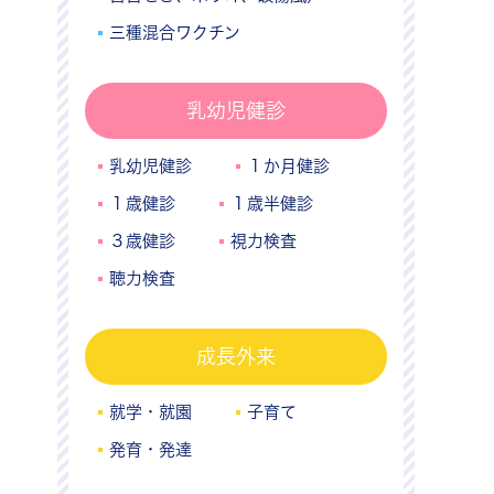
三種混合ワクチン
乳幼児健診
乳幼児健診
１か月健診
１歳健診
１歳半健診
３歳健診
視力検査
聴力検査
成長外来
就学・就園
子育て
発育・発達