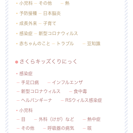
小児科
その他
熱
予防接種
日本脳炎
成長外来
子育て
感染症
新型コロナウィルス
赤ちゃんのこと
トラブル
豆知識
さくらキッズくりにっく
感染症
手足口病
インフルエンザ
新型コロナウィルス
食中毒
ヘルパンギーナ
RSウィルス感染症
小児科
目
外科（けが）など
熱中症
その他
呼吸器の病気
咳