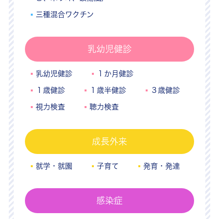
三種混合ワクチン
乳幼児健診
乳幼児健診
１か月健診
１歳健診
１歳半健診
３歳健診
視力検査
聴力検査
成長外来
就学・就園
子育て
発育・発達
感染症