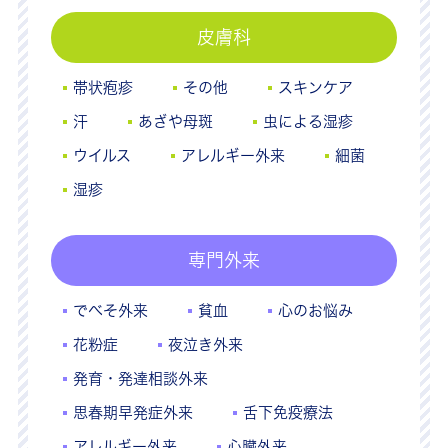
皮膚科
帯状疱疹
その他
スキンケア
汗
あざや母斑
虫による湿疹
ウイルス
アレルギー外来
細菌
湿疹
専門外来
でべそ外来
貧血
心のお悩み
花粉症
夜泣き外来
発育・発達相談外来
思春期早発症外来
舌下免疫療法
アレルギー外来
心臓外来