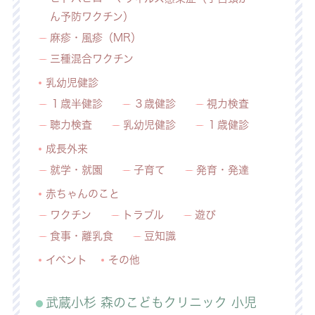
ん予防ワクチン）
麻疹・風疹（MR）
三種混合ワクチン
乳幼児健診
１歳半健診
３歳健診
視力検査
聴力検査
乳幼児健診
１歳健診
成長外来
就学・就園
子育て
発育・発達
赤ちゃんのこと
ワクチン
トラブル
遊び
食事・離乳食
豆知識
イベント
その他
武蔵小杉 森のこどもクリニック 小児