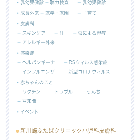
乳幼児健診
聴力検査
乳幼児健診
成長外来
就学・就園
子育て
皮膚科
スキンケア
汗
虫による湿疹
アレルギー外来
感染症
ヘルパンギーナ
RSウィルス感染症
インフルエンザ
新型コロナウィルス
赤ちゃんのこと
ワクチン
トラブル
うんち
豆知識
イベント
新川崎ふたばクリニック小児科皮膚科