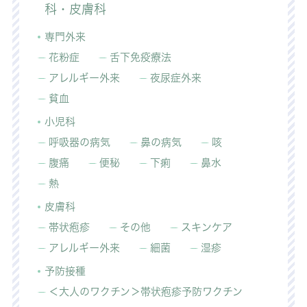
科・皮膚科
専門外来
花粉症
舌下免疫療法
アレルギー外来
夜尿症外来
貧血
小児科
呼吸器の病気
鼻の病気
咳
腹痛
便秘
下痢
鼻水
熱
皮膚科
帯状疱疹
その他
スキンケア
アレルギー外来
細菌
湿疹
予防接種
＜大人のワクチン＞帯状疱疹予防ワクチン