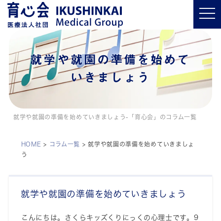
t
o
g
g
l
e
n
就学や就園の準備を始めて
a
v
いきましょう
i
g
a
t
i
o
就学や就園の準備を始めていきましょう-「育心会」のコラム一覧
n
HOME
>
コラム一覧
>
就学や就園の準備を始めていきましょ
う
就学や就園の準備を始めていきましょう
こんにちは。さくらキッズくりにっくの心理士です。9