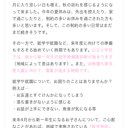
月に入り涼しい日も増え、秋の訪れを感じるようにな
って来ました。今年の夏休みは、外出を控えたり、家
で過ごしたりと、制約の多いお休みを過ごされた方も
多いと思います。そして、この制約の多い日常はまだ
まだ続きそうです。
その一方で、就学や就園など、来年度に向けての準備
もそろそろ始めていく時期でもあります。
公立小学校
では、秋から新一年生の就学時健康診断が始まります
（地域によって差はあります）。また、
幼稚園も新年
度入園に向けて、募集が始まる時期です。
就学や就園について、お困りのことはありませんか？
例えば…
・お友達とすぐけんかになってしまう
・落ち着きがないように感じる
・お話が上手にできない、発音が気になる等
来年4月から新一年生になるお子さんについて、ご心配
なことがあれば、地域で実施されている
『就学相談』