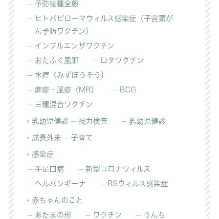
予防接種全般
ヒトパピローマウィルス感染症（子宮頸が
ん予防ワクチン）
インフルエンザワクチン
おたふく風邪
ロタワクチン
水痘（みずぼうそう）
麻疹・風疹（MR）
BCG
三種混合ワクチン
乳幼児健診
視力検査
乳幼児健診
成長外来
子育て
感染症
手足口病
新型コロナウィルス
ヘルパンギーナ
RSウィルス感染症
赤ちゃんのこと
あたまの形
ワクチン
うんち