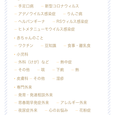
手足口病
新型コロナウィルス
アデノウイルス感染症
りんご病
ヘルパンギーナ
RSウィルス感染症
ヒトメタニューモウイルス感染症
赤ちゃんのこと
ワクチン
豆知識
食事・離乳食
小児科
外科（けが）など
熱中症
その他
咳
下痢
熱
皮膚科
その他
湿疹
専門外来
発育・発達相談外来
思春期早発症外来
アレルギー外来
夜尿症外来
心のお悩み
花粉症