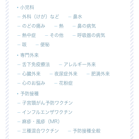
小児科
外科（けが）など
鼻水
のどの痛み
熱
鼻の病気
熱中症
その他
呼吸器の病気
咳
便秘
専門外来
舌下免疫療法
アレルギー外来
心臓外来
夜尿症外来
肥満外来
心のお悩み
花粉症
予防接種
子宮頸がん予防ワクチン
インフルエンザワクチン
麻疹・風疹（MR）
三種混合ワクチン
予防接種全般