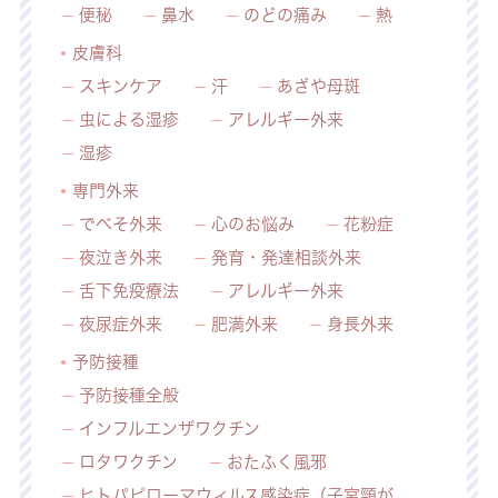
便秘
鼻水
のどの痛み
熱
皮膚科
スキンケア
汗
あざや母斑
虫による湿疹
アレルギー外来
湿疹
専門外来
でべそ外来
心のお悩み
花粉症
夜泣き外来
発育・発達相談外来
舌下免疫療法
アレルギー外来
夜尿症外来
肥満外来
身長外来
予防接種
予防接種全般
インフルエンザワクチン
ロタワクチン
おたふく風邪
ヒトパピローマウィルス感染症（子宮頸が